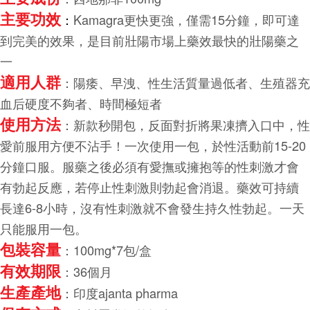
主要功效
：
Kamagra更快更強，僅需15分鐘，即可達
到完美的效果，是目前壯陽市場上藥效最快的壯陽藥之
一
適用人群
：陽痿、早洩、性生活質量過低者、生殖器充
血后硬度不夠者、時間極短者
使用方法
：新款秒開包，反面對折將果凍擠入口中，性
愛前服用方便不沾手！一次使用一包，於性活動前15-20
分鐘口服。服藥之後必須有愛撫或擁抱等的性刺激才會
有勃起反應，若停止性刺激則勃起會消退。藥效可持續
長達6-8小時，沒有性刺激就不會發生持久性勃起。一天
只能服用一包。
包裝容量
：100mg*7包/盒
有效期限
：36個月
生產產地
：印度ajanta pharma