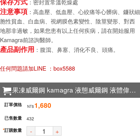
保存方式
：密封置常溫乾燥處
注意事項
：高血壓、低血壓、心絞痛等心髒病、鐮狀細
胞性貧血、白血病、視網膜色素變性、陰莖變形、對西
地那非過敏，如果您患有以上任何疾病，請在開始服用
Kamagra前諮詢醫師。
產品副作用
：腹瀉、鼻塞、消化不良、頭痛。
任何問題請加LINE ：box5588
果凍威爾鋼 kamagra 液態威爾鋼 液體偉哥 快速起效 最強硬度 隱蔽攜帶 7包/盒
1,680
訂單價格
NT$
已售數量
432
-
+
*
訂購數量