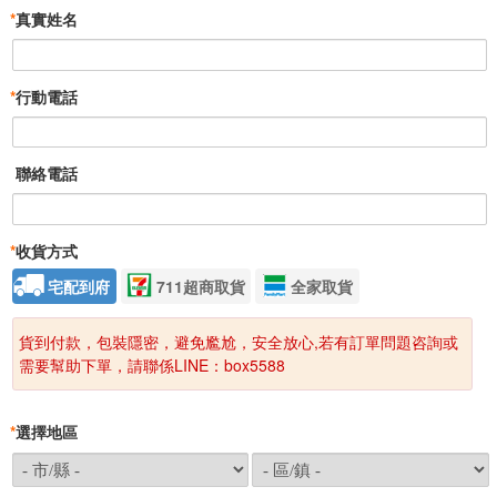
*
真實姓名
*
行動電話
聯絡電話
*
收貨方式
宅配到府
711超商取貨
全家取貨
貨到付款，包裝隱密，避免尷尬，安全放心,若有訂單問題咨詢或
需要幫助下單，請聯係LINE：box5588
*
選擇地區