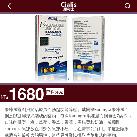
1680
已售:432
NT$
果凍威爾剛用於治療男性勃起功能障礙。威爾剛kamagra果凍威而
鋼是以凝膠形式製成的藥物，每盒Kamagra果凍威而鋼包含7袋不同
口味的鳳梨，橙，草莓，香草，香蕉，黑醋栗和奶油。威爾剛
kamagra果凍放在特殊的果凍小袋中，在房事前服用。印度壯陽果
凍適合年齡較大的男性，這些男性難以攝取片劑形式的藥物。