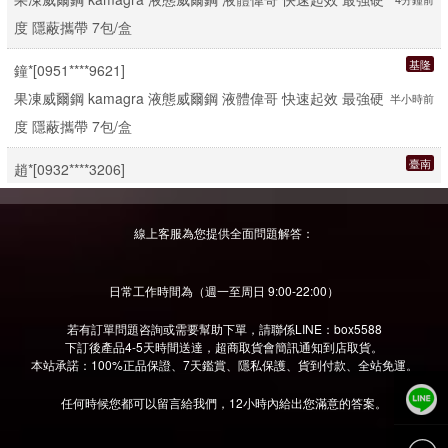
度 隱蔽攜帶 7包/盒
回復：店主:客戶滿意，是我們追求的目標。
度 隱蔽攜帶 7包/盒
臺北
錢*[0978****8623]
基隆
鐘*[0951****9621]
葉**：
用後覺得老婆在做時叫得比較大聲
果凍威爾鋼 kamagra 液態威爾鋼 液體偉哥 快速起效 最強硬
回復：店主:客戶滿意，是我們追求的目標。
2分鐘前
果凍威爾鋼 kamagra 液態威爾鋼 液體偉哥 快速起效 最強硬
半小時前
度 隱蔽攜帶 7包/盒
度 隱蔽攜帶 7包/盒
謝**：
用了後女友有比較濕
臺南
回復：店主:客戶滿意，是我們追求的目標。
陳*[0988****5583]
臺南
趙*[0932****3206]
果凍威爾鋼 kamagra 液態威爾鋼 液體偉哥 快速起效 最強硬
5分鐘前
果凍威爾鋼 kamagra 液態威爾鋼 液體偉哥 快速起效 最強硬
1分鐘前
蔡**：
女友變得好濕....
度 隱蔽攜帶 7包/盒
度 隱蔽攜帶 7包/盒
回復：店主:客戶滿意，是我們追求的目標。
線上客服為您提供全面問題解答：
基隆
孫*[0933****6423]
臺中
謝*[0951****7771]
遊**：
抱著試試的心理拍下了這個產品，效果挺不錯的
果凍威爾鋼 kamagra 液態威爾鋼 液體偉哥 快速起效 最強硬
4分鐘前
果凍威爾鋼 kamagra 液態威爾鋼 液體偉哥 快速起效 最強硬
回復：店主:客戶滿意，是我們追求的目標。
3分鐘前
日常工作時間為（週一至周日 9:00-22:00）
度 隱蔽攜帶 7包/盒
度 隱蔽攜帶 7包/盒
若有訂單問題咨詢或需要幫助下單，請聯係LINE：box5588
吳**：
diy的時候必備品
下訂後產品4-5天時間送達，超商取貨會簡訊通知到店取貨。
嘉義
鄭*[0920****6661]
基隆
回復：店主:客戶滿意，是我們追求的目標。
鄭*[0968****9671]
本站承諾：100%正品保證、7天鑑賞、隱私保護、貨到付款、全站免運。
果凍威爾鋼 kamagra 液態威爾鋼 液體偉哥 快速起效 最強硬
2分鐘前
果凍威爾鋼 kamagra 液態威爾鋼 液體偉哥 快速起效 最強硬
1分鐘前
任何時候您都可以留言給我們，12小時內給出您滿意的答案。
連**：
不錯，分開包裝的，感覺非常好
度 隱蔽攜帶 7包/盒
度 隱蔽攜帶 7包/盒
回復：店主:客戶滿意，是我們追求的目標。
基隆