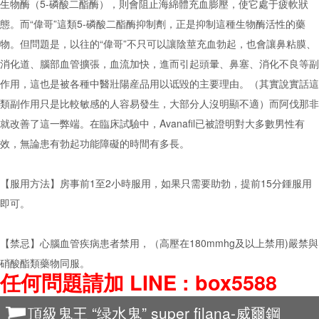
生物酶（5-磷酸二酯酶），則會阻止海綿體充血膨壓，使它處于疲軟狀
態。而“偉哥”這類5-磷酸二酯酶抑制劑，正是抑制這種生物酶活性的藥
物。但問題是，以往的“偉哥”不只可以讓陰莖充血勃起，也會讓鼻粘膜、
消化道、腦部血管擴張，血流加快，進而引起頭暈、鼻塞、消化不良等副
作用，這也是被各種中醫壯陽産品用以诋毀的主要理由。（其實說實話這
類副作用只是比較敏感的人容易發生，大部分人沒明顯不適）而阿伐那非
就改善了這一弊端。在臨床試驗中，Avanafil已被證明對大多數男性有
效，無論患有勃起功能障礙的時間有多長。
【服用方法】房事前1至2小時服用，如果只需要助勃，提前15分鍾服用
即可。
【禁忌】心腦血管疾病患者禁用，（高壓在180mmhg及以上禁用)嚴禁與
硝酸酯類藥物同服。
任何問題請加 LINE : box5588
頂級鬼王 “绿水鬼” super filana-威爾鋼