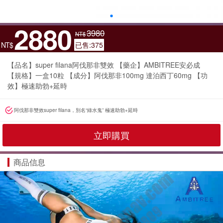
2880
3980
NT$
NT$
已售:375
【品名】super filana阿伐那非雙效 【藥企】AMBITREE安必成
【規格】一盒10粒 【成分】阿伐那非100mg 達泊西丁60mg 【功
效】極速助勃+延時
阿伐那非雙效super filana，別名“綠水鬼” 極速助勃+延時
立即購買
商品信息