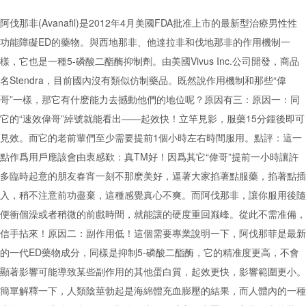
阿伐那非(Avanafil)是2012年4月美國FDA批准上市的最新型治療男性性
功能障礙ED的藥物。與西地那非、他達拉非和伐地那非的作用機制一
樣，它也是一種5-磷酸二酯酶抑制劑。由美國Vivus Inc.公司開發，商品
名Stendra，目前國內沒有類似仿制藥品。既然說作用機制和那些“偉
哥”一樣，那它有什麽能力去撼動他們的地位呢？原因有三：原因一：同
它的“速效偉哥”綽號就能看出——起效快！立竿見影，服藥15分鍾後即可
見效。而它的老前輩們至少需要提前1個小時左右時間服用。點評：這一
點作爲用戶應該會由衷感歎：真TM好！因爲其它“偉哥”提前一小時讓許
多臨時起意的朋友春宵一刻不那麽美好，逼著大家掐著點服藥，掐著點插
入，稍不注意前功盡棄，這種感覺真心不爽。而阿伐那非，讓你服用後隨
便衝個澡或者稍微的前戲時間，就能讓的硬度重回巅峰。從此不需准備，
信手拈來！原因二：副作用低！這個需要專業說明一下，阿伐那菲是最新
的一代ED藥物成分，同樣是抑制5-磷酸二酯酶，它的精准度更高，不會
顯著影響可能導致某些副作用的其他蛋白質，起效更快，影響範圍更小。
簡單解釋一下，人類陰莖勃起是海綿體充血膨壓的結果，而人體內的一種