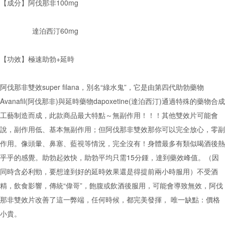
【成分】阿伐那非100mg
達泊西汀60mg
【功效】極速助勃+延時
阿伐那非雙效super filana，別名“綠水鬼”，它是由第四代助勃藥物
Avanafil(阿伐那非)與延時藥物dapoxetine(達泊西汀)通過特殊的藥物合成
工藝制造而成，此款商品最大特點～無副作用！！！其他雙效片可能會
說，副作用低、基本無副作用；但阿伐那非雙效那你可以完全放心，零副
作用。像頭暈、鼻塞、藍視等情況，完全沒有！身體最多有類似喝酒後熱
乎乎的感覺。助勃起效快，助勃平均只需15分鍾，達到藥效峰值。（因
同時含必利勁，要想達到好的延時效果還是得提前兩小時服用）不受酒
精，飲食影響，傳統“偉哥”，飽腹或飲酒後服用，可能會導致無效，阿伐
那非雙效片改善了這一弊端，任何時候，都完美發揮， 唯一缺點：價格
小貴。