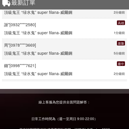
最新訂單
仲*[0946****4422]
頂級鬼王 “绿水鬼” super filana-威爾鋼
2分鐘前
高雄
謝*[0932****2580]
頂級鬼王 “绿水鬼” super filana-威爾鋼
1分鐘前
基隆
周*[0978****3669]
頂級鬼王 “绿水鬼” super filana-威爾鋼
5分鐘前
臺中
錢*[0998****7621]
頂級鬼王 “绿水鬼” super filana-威爾鋼
2分鐘前
臺南
鄭*[0998****7533]
頂級鬼王 “绿水鬼” super filana-威爾鋼
4分鐘前
線上客服為您提供全面問題解答：
臺中
張*[0968****7196]
頂級鬼王 “绿水鬼” super filana-威爾鋼
2分鐘前
日常工作時間為（週一至周日 9:00-22:00）
桃園
劉*[0986****4633]