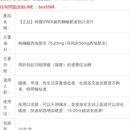
任何問題請加LINE ：box5588
產品
名
【正品】韓國VINIX威而鋼極硬速勃口溶片
稱：
主要
成
枸櫞酸西地那非 70.23mg (等同於50mg西地那非)
分：
主要
功
用於勃起功能障礙（陽痿）的適應症治療
效：
適用
陽痿、早洩、性生活質量過低者、生殖器充血后硬度不夠
人
者、時間極短者
群：
使用
採用口溶膜，可以不用喝水，直接放在舌頭上面就可以溶化
方
吸收，快速助勃增加硬度，10-20分鐘就有效果!
法：
包裝
容
10片/盒