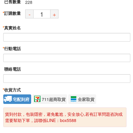
已售數量
228
-
+
*
訂購數量
*
真實姓名
*
行動電話
聯絡電話
*
收貨方式
宅配到府
711超商取貨
全家取貨
貨到付款，包裝隱密，避免尷尬，安全放心,若有訂單問題咨詢或
需要幫助下單，請聯係LINE：box5588