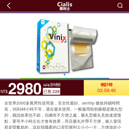
2980
3180
倒計時
NT$
02
59
54
:
:
NT$
已售:228
全世界2000多萬男性使用過，安全性最好。sentrip 藥效持續時間
長，36到48小時不等，適合週末使用。一般服用助勃藥都是藥丸型
的，雖說效果也不錯，但總有不方便之處，藥丸型藥丸見效速度慢
點，要等半小時左右才會有效果，而且藥丸外帶不方便，被人發現
那是蠻尷尬的，這款韓國產的口溶型犀利士小小一片，方便放於小