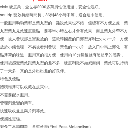
vinix 硬度夠，全世界2000多萬男性使用過，安全性最好。
sentrip 藥效持續時間長，36到48小時不等，適合週末使用。
一般服用助勃藥都是藥丸型的，雖說效果也不錯，但總有不方便之處，藥
丸型藥丸見效速度慢點，要等半小時左右才會有效果，而且藥丸外帶不方
便，被人發現那是蠻尷尬的，這款韓國產的口溶型犀利士小小一片，方便
放於小錢包哩，不易被看到發現，黃色的一小片，放入口中馬上溶化，有
點薄荷的味道，服用真的很方便，使用約10分鐘後就有硬起來的感覺，
使用後感覺藥效跟藥丸型的差不多，硬度稍微不如威而鋼，藥效可以持續
了一天多，真的是外出出差的好良伴。
特色及優點
體積輕薄可以收藏在皮夾中。
不需要配水服用。
管理劑量變的簡單。
快速吸收並且與片劑等效。
便攜性更強。
避免了吞嚥問題、首渡效應(First Pass Metabolism)。