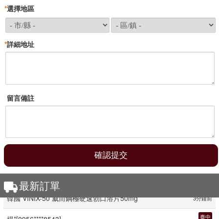
*
選擇地區
*
詳細地址
留言備註
臺南
陳*[0998****6626]
最新訂單
韓國 VINIX-50 威而鋼極硬速勃口溶片50mg
3分鐘前
臺中
楊*[0956****8543]