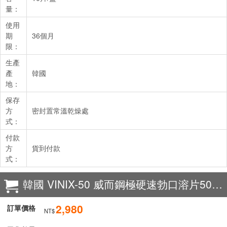
量：
使用
期
36個月
限：
生產
產
韓國
地：
保存
方
密封置常溫乾燥處
式：
付款
方
貨到付款
式：
韓國 VINIX-50 威而鋼極硬速勃口溶片50mg
2,980
訂單價格
NT$