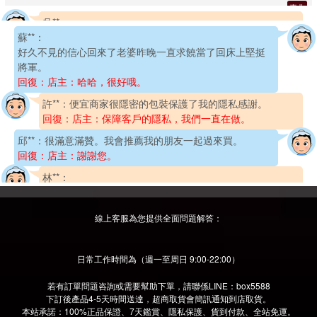
韓國 VINIX-50 威而鋼極硬速勃口溶片50mg
3分鐘前
基隆
王*[0951****5935]
吳**：
印度阿三的不錯啊,跟我處方拿的效果完全相同效果也很棒
韓國 VINIX-50 威而鋼極硬速勃口溶片50mg
4分鐘前
新竹
柳*[0933****1050]
和女友操了好幾次她滿臉潮紅。
韓國 VINIX-50 威而鋼極硬速勃口溶片50mg
回復：店主:客戶滿意，是我們追求的目標。
5分鐘前
高雄
方*[0933****5556]
蘇**：
韓國 VINIX-50 威而鋼極硬速勃口溶片50mg
1分鐘前
桃園
鄭*[0966****4556]
好久不見的信心回來了老婆昨晚一直求饒當了回床上堅挺
韓國 VINIX-50 威而鋼極硬速勃口溶片50mg
5分鐘前
基隆
將軍。
吳*[0978****3934]
回復：店主：哈哈，很好哦。
韓國 VINIX-50 威而鋼極硬速勃口溶片50mg
半小時前
新北
趙*[0978****7680]
許**：
便宜商家很隱密的包裝保護了我的隱私感謝。
韓國 VINIX-50 威而鋼極硬速勃口溶片50mg
2分鐘前
高雄
回復：店主：保障客戶的隱私，我們一直在做。
鐘*[0951****5109]
韓國 VINIX-50 威而鋼極硬速勃口溶片50mg
邱**：
很滿意滿贊。我會推薦我的朋友一起過來買。
4分鐘前
臺南
楊*[0920****1680]
回復：店主：謝謝您。
韓國 VINIX-50 威而鋼極硬速勃口溶片50mg
半小時前
高雄
線上客服為您提供全面問題解答：
李*[0966****7844]
林**：
韓國 VINIX-50 威而鋼極硬速勃口溶片50mg
2分鐘前
讓我再次回到以前！弟弟持續抽擦兩個多小時老婆一直哇
臺中
劉*[0960****6408]
哇大叫。
日常工作時間為（週一至周日 9:00-22:00）
韓國 VINIX-50 威而鋼極硬速勃口溶片50mg
3分鐘前
臺北
劉*[0988****9888]
回復：店主：您滿意就好：）
若有訂單問題咨詢或需要幫助下單，請聯係LINE：box5588
韓國 VINIX-50 威而鋼極硬速勃口溶片50mg
3分鐘前
高雄
陳**：
用著效果還不錯
楊*[0956****8154]
下訂後產品4-5天時間送達，超商取貨會簡訊通知到店取貨。
回復：店主:客戶滿意，是我們追求的目標。
本站承諾：100%正品保證、7天鑑賞、隱私保護、貨到付款、全站免運。