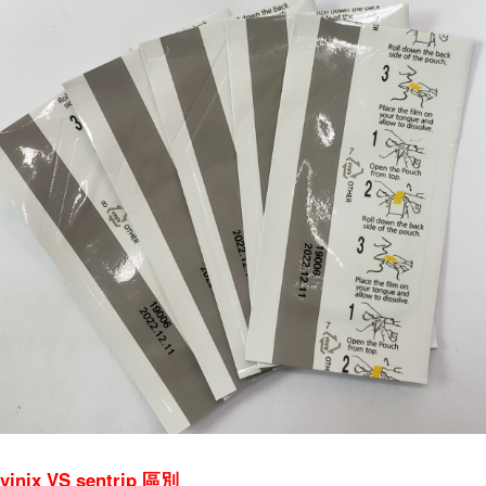
vinix VS sentrip 區別