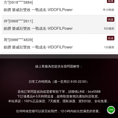
方*[0918****3884]
銀鑽 樂威壯雙效 一戰成名-VIDOFILPower
半小時前
桃園
仲*[0968****2611]
銀鑽 樂威壯雙效 一戰成名-VIDOFILPower
5分鐘前
高雄
周*[0988****4839]
銀鑽 樂威壯雙效 一戰成名-VIDOFILPower
1分鐘前
臺中
張*[0968****6107]
銀鑽 樂威壯雙效 一戰成名-VIDOFILPower
4分鐘前
線上客服為您提供全面問題解答：
臺中
仲*[0968****9029]
日常工作時間為（週一至周日 9:00-22:00）
銀鑽 樂威壯雙效 一戰成名-VIDOFILPower
5分鐘前
若有訂單問題咨詢或需要幫助下單，請聯係LINE：box5588
臺北
陳*[0918****3350]
下訂後產品4-5天時間送達，超商取貨會簡訊通知到店取貨。
本站承諾：100%正品保證、7天鑑賞、隱私保護、貨到付款、全站免運。
銀鑽 樂威壯雙效 一戰成名-VIDOFILPower
4分鐘前
任何時候您都可以留言給我們，12小時內給出您滿意的答案。
嘉義
謝*[0960****3596]