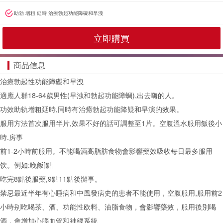
助勃 增粗 延時 治療勃起功能障礙和早洩
立即購買
商品信息
治療勃起性功能障礙和早洩
適應人群18-64歲男性(早浊和勃起功能障蜩),出去嗨的人。
功效助轨增粗延時,同時有治癔勃起功能降疑和早演的效果。
服用方法首次服用半片,效果不好的話可調整至1片。空腹溫水服用飯後小
時.房事
前1-2小時前服用。不能喝酒高脂肪食物會影響藥效吸收每日最多服用
饮。例如:晚飯]點
吃完8點後服藥,9點11點後辦事。
禁忌最近半年有心睡病和中風發病史的患者不能使用，空腹服用,服用前2
小時别吃喝茶、酒、功能性欧料、油脂食物，會影響藥效，服用後別喝
酒，會增加心腦血管和神經系統