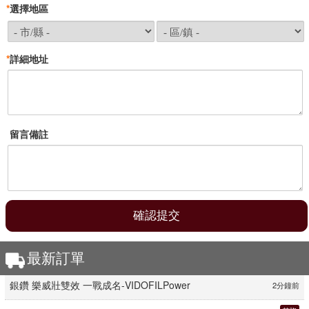
*
選擇地區
*
詳細地址
留言備註
最新訂單
臺北
李*[0946****6567]
銀鑽 樂威壯雙效 一戰成名-VIDOFILPower
2分鐘前
基隆