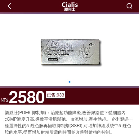
2580
已售:933
NT$
樂威壯(PDE5 抑制劑)：治療起功能障礙,改善尿路使下體細胞內
cGMP濃度升高,導致平滑肌鬆弛、血流增加,產生勃起。 必利勁是一
種選擇性的5-羥色胺再攝取抑制劑(SSRI),可增加神經系統中5-羥色
胺的水平,從而增加射精所需的時間並改善對射精的控制。