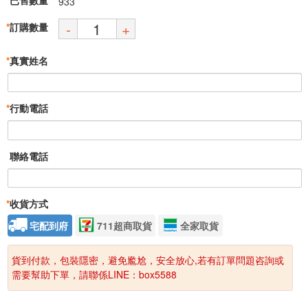
933
-
+
*
訂購數量
*
真實姓名
*
行動電話
聯絡電話
*
收貨方式
宅配到府
711超商取貨
全家取貨
貨到付款，包裝隱密，避免尷尬，安全放心,若有訂單問題咨詢或
需要幫助下單，請聯係LINE：box5588