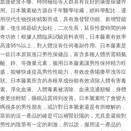
血後硬度不够、時間極短等人群具有良好的康復保健作
用。日本騰素秘方源自千年醫學珍藏，經科學配比，運
用現代生物技術精製而成，具有激發腎功能、新增腎能
量，使生殖器碩大如柱，二次生長，延長性愛時間的神
奇功效！根據人體臨床試驗資料表明，日本藤素有效率
高達95%以上，對人體沒有任何毒副作用。日本藤素是
一款日本原裝進口男性保健品，富含多種人體所需精氨
酸、鋅、等微量元素，服用日本藤素讓男性保持精力旺
盛，能够快速提高男性性能力，有效改善陽痿早洩等症
狀。日本藤素所含的赤根草成份能有效清除人體有害毒
素、淨化血液。入體毒素被清除、血液流通順暢，身體
會更佳輕鬆，睡眠品質得到改善。日本騰素吃了會變大
嗎很多的男性朋友，或許對日本騰素還是有所瞭解的，
當前的這一產品的確是可以補腎壯陽的，尤其是還能對
男性的陰莖有一定的刺激，所以說，服用這一產品的