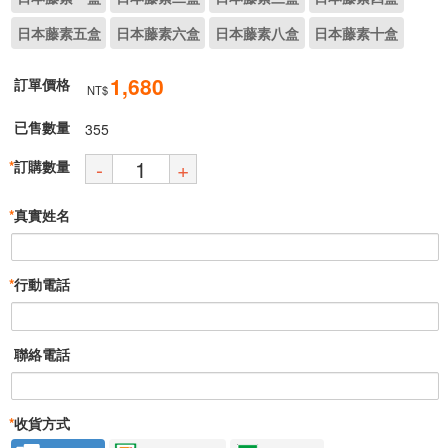
日本藤素五盒
日本藤素六盒
日本藤素八盒
日本藤素十盒
1,680
訂單價格
NT$
已售數量
355
-
+
*
訂購數量
*
真實姓名
*
行動電話
聯絡電話
*
收貨方式