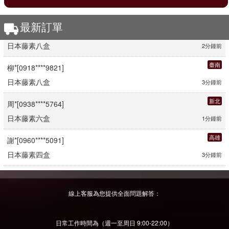
最新訂單
高雄
鐘*[0920****7913]
日本藤素八盒
2分鐘前
臺南
柳*[0918****9821]
日本藤素八盒
3分鐘前
新北
周*[0938****5764]
日本藤素六盒
1分鐘前
高雄
謝*[0960****5091]
日本藤素四盒
3分鐘前
臺北
李*[0960****9316]
日本藤素五盒
半小時前
線上客服為您提供全面問題解答：
臺中
楊*[0938****1355]
日常工作時間為（週一至周日 9:00-22:00）
日本藤素二盒
3分鐘前