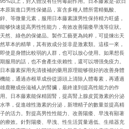
95%以上，對人體沒有任何毒副作用。日本藤素是-款日
本原裝進口男性保健品，富含多種人體所需精氨酸、
鋅、等微量元素，服用日本藤素讓男性保持精力旺盛，
能够快速提高男性性能力，有效改善陽痿早洩等症狀。
天然、綠色的保健品。製作工藝更為純粹，可提煉出天
然草本的精華，其有效成分並非是激素類。這樣一來，
即使是身體比較弱的人群，也可以放心使用。如果想長
期服用的話，也不會產生依賴性，還可以增强免疫力。
日本藤素探用先清後補的藥用原理能够很好的改善身體
機能，通過赤根草成份從源頭上清除人體毒素，再通過
雄鹿鞭成份滋補人的腎臟，最終達到提高性能力的作
用。日本藤素能保精固腎，提高腎上腺皮質激素的分泌
水準，促進雄性激素的分泌，新增精子的數量並提高精
子的活力。對提高男性性能力、改善陽痿、早洩有顯著
的療效。針對陽痿、早洩、性生活質量過低、生殖器充