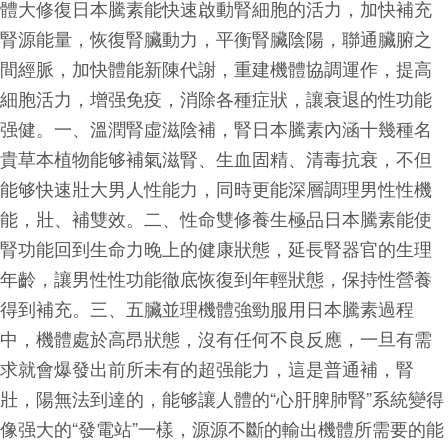
體大修復日本騰素能快速啟動腎細胞的活力，加快補充
腎源能量，恢復腎臟動力，平衡腎臟陰陽，聯通臟腑之
間經脈，加快體能新陳代謝，重建機體協調運作，提高
細胞活力，增强免疫，消除各種症狀，讓衰退的性功能
强健。一、溫潤腎虛滋陰補，腎日本騰素內涵十幾種名
貴草本植物能够補氣滋腎、生血固精、清毒抗衰，不但
能够快速壯大男人性能力，同時更能深層調理男性性機
能，壯、補雙效。二、性命雙修養生極品日本騰素能使
腎功能回到生命力晚上的健康狀態，延長腎器官的生理
年齡，讓男性性功能徹底恢復到年輕狀態，保持性營養
得到補充。三、五臟並理機體強勁服用日本騰素過程
中，機體處於高昂狀態，沒有任何不良反應，一旦有需
求就會爆發出前所未有的超强能力，這是普通補，腎
壯，陽無法到達的，能够讓人體的“心肝脾肺腎”系統變得
像强大的“發電站”一樣，源源不斷的輸出機體所需要的能