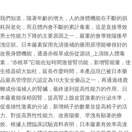
我們知道，隨著年齡的增大，人的身體機能在不斷的損
耗與老化，而且體內會不斷的累計毒素，這是直接導致
男士性能力下降的主要原因之一，嚴重的會導致陽痿早
洩症狀。日本藤素探用先清後補的藥用原理能够很好的
改善身體機能，通過赤根草成份從源頭_上清除人體毒
素，“赤根草”它能在短時間激發腎功能，新增腎能量，使
生殖器碩大如柱，延長作愛時間，本產品現已被日本藥
品最高管理部六認定為10大安全藥品之一，再通過雄鹿
鞭成份滋補人的腎臟，最終達到提高性能力的作用。日
本藤素能保精固腎，提高腎上腺皮質激素的分泌水準，
促進雄性激素的分泌，新增精子的數量並提高精子的活
力。對提高男性性能力、改善陽痿、早洩有顯著的療
效。根據人體臨床試驗資料表明，日本藤素有效率高達