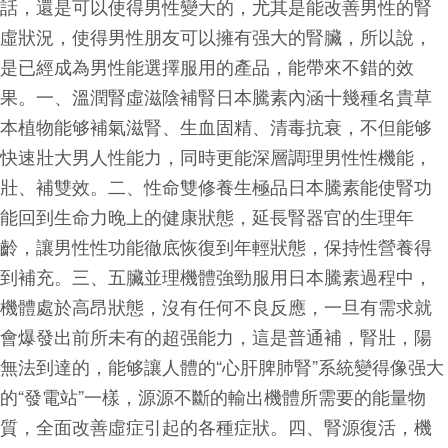
話，還是可以使得男性變大的，尤其是能改善男性的腎
虛狀況，使得男性朋友可以擁有强大的腎臟，所以說，
是已經成為男性能選擇服用的產品，能帶來不錯的效
果。一、溫潤腎虛滋陰補腎日本騰素內涵十幾種名貴草
本植物能够補氣滋腎、生血固精、清毒抗衰，不但能够
快速壯大男人性能力，同時更能深層調理男性性機能，
壯、補雙效。二、性命雙修養生極品日本騰素能使腎功
能回到生命力晚上的健康狀態，延長腎器官的生理年
齡，讓男性性功能徹底恢復到年輕狀態，保持性營養得
到補充。三、五臟並理機體強勁服用日本騰素過程中，
機體處於高昂狀態，沒有任何不良反應，一旦有需求就
會爆發出前所未有的超强能力，這是普通補，腎壯，陽
無法到達的，能够讓人體的“心肝脾肺腎”系統變得像强大
的“發電站”一樣，源源不斷的輸出機體所需要的能量物
質，全面改善虛症引起的各種症狀。四、腎源復活，機